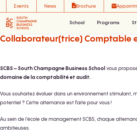
Skip
Events
News
Brochure
Appoint
to
content
School
Programs
St
Collaborateur(trice) Comptable e
SCBS – South Champagne Business School
vous propose
domaine de la comptabilité et audit.
Vous souhaitez évoluer dans un environnement stimulant, m
potentiel ? Cette alternance est faite pour vous !
Au sein de l’école de management SCBS, chaque alternance 
ambitieuses.