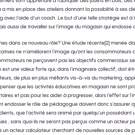
erniers vont apprendre à fabriquer des jouets en bois, de
 a mis en place des ateliers donnant la possibilité à ses cl
g avec l’aide d’un coach. Le but d’une telle stratégie est à 
is aussi de travailler sur l’image du magasin qui endosse
gitimes dans ce nouveau rôle? Une étude récente[2] menée d
catives ne n’améliorent l’image qu’ont les consommateurs 
onsommateurs ne perçoivent pas les objectifs commerciaux se
n est une valeur forte qui, dans l’imaginaire collectif, doit ê
urs, de plus en plus méfiants vis-à-vis du marketing, ap
t à penser que les activités éducatives en magasin ne sont 
res et pas pour les aider à progresser, alors l’effet sur l’i
ent endosser le rôle de pédagogue doivent donc s’assurer q
clients, que l’activité sera animé par quelqu’un possédant 
es ; sans quoi ils ne seront pas perçus comme un acteur 
 un acteur calculateur cherchant de nouvelles sources de pr