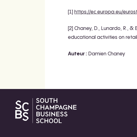
[1]
https://ec.europa.eu/euros
[2] Chaney, D., Lunardo, R., & 
educational activities on reta
Auteur :
Damien Chaney