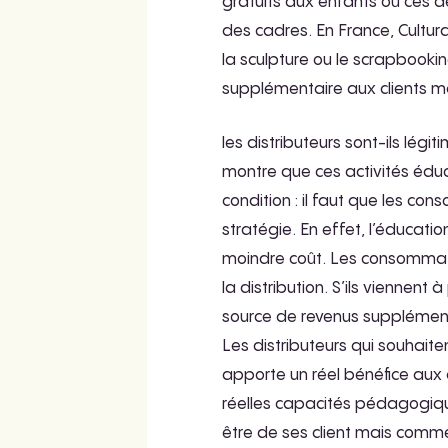
gratuits aux enfants où ces d
des cadres. En France, Cultura
la sculpture ou le scrapbookin
supplémentaire aux clients ma
les distributeurs sont-ils lé
montre que ces activités édu
condition : il faut que les c
stratégie. En effet, l’éducatio
moindre coût. Les consommate
la distribution. S’ils viennen
source de revenus supplémentai
Les distributeurs qui souhait
apporte un réel bénéfice aux 
réelles capacités pédagogiqu
être de ses client mais comme