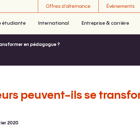
Offres d’alternance
Évènements
e étudiante
International
Entreprise & carrière
transformer en pédagogue ?
eurs peuvent-ils se transf
rier 2020