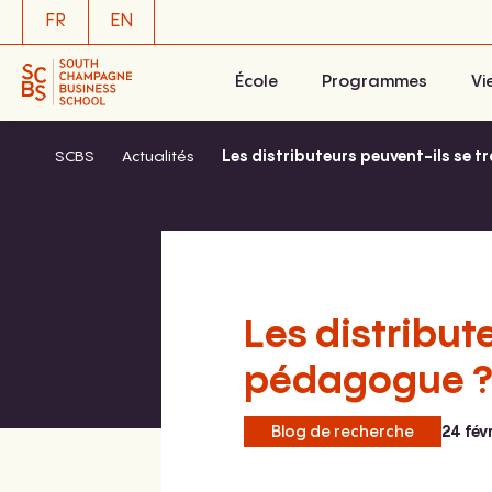
Aller
FR
EN
au
contenu
École
Programmes
Vi
SCBS
Actualités
Les distributeurs peuvent-ils se 
Les distribut
pédagogue ?
Blog de recherche
24 fév