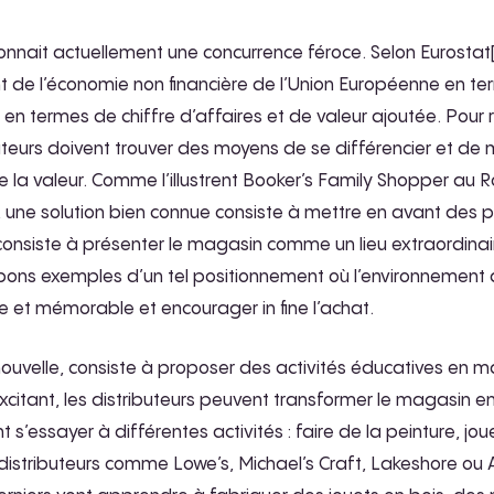
connait actuellement une concurrence féroce. Selon Eurostat[1]
nt de l’économie non financière de l’Union Européenne en t
en termes de chiffre d’affaires et de valeur ajoutée. Pour
ributeurs doivent trouver des moyens de se différencier et 
de la valeur. Comme l’illustrent Booker’s Family Shopper a
ne solution bien connue consiste à mettre en avant des p
onsiste à présenter le magasin comme un lieu extraordinai
bons exemples d’un tel positionnement où l’environnement
 et mémorable et encourager in fine l’achat.
nouvelle, consiste à proposer des activités éducatives en m
xcitant, les distributeurs peuvent transformer le magasin e
s’essayer à différentes activités : faire de la peinture, jo
 distributeurs comme Lowe’s, Michael’s Craft, Lakeshore ou 