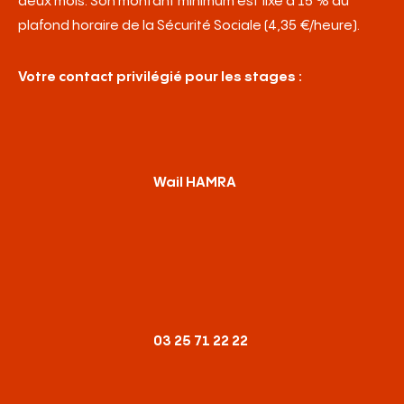
deux mois. Son montant minimum est fixé à 15 % du
professionnelle et faire valoir son aptitude à occuper
plafond horaire de la Sécurité Sociale (4,35 €/heure).
un poste à responsabilités en entreprise.
Votre contact privilégié pour les stages :
Wail HAMRA
03 25 71 22 22