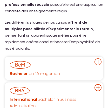
professionnelle réussie
puisqu’elle est une application
concrète des enseignements reçus.
Les différents stages de nos cursus
offrent de
multiples possibilités d’expérimenter le terrain,
permettant un apprentissage métier pour être
rapidement opérationnel et booster l’employabilité de
nos étudiants.
BeM
Bachelor
en Management
BEM 1 : stage de découverte de l’entreprise de 2
BBA
mois minimum
International
Bachelor in Business
Objectif(s) :
accomplir une mission effective de
Administration