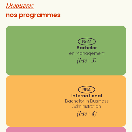
Découvrez
nos programmes
BeM
Bachelor
en Management
(bac + 3)
BBA
International
Bachelor in Business
Administration
(bac + 4)