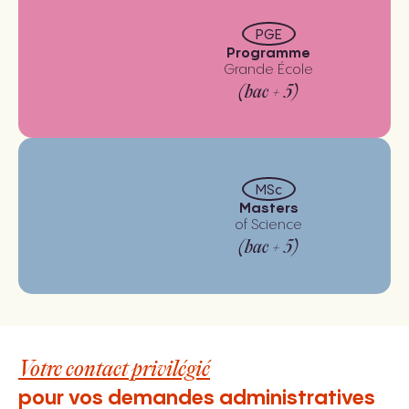
PGE
Programme
Grande École
(bac + 5)
MSc
Masters
of Science
(bac + 5)
Votre contact privilégié
pour vos demandes administratives