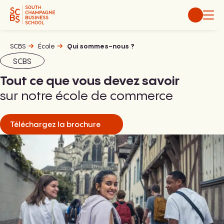
Aller
au
contenu
SCBS
École
Qui sommes-nous ?
SCBS
Tout ce que vous devez savoir
sur notre école de commerce
Téléchargez la brochure