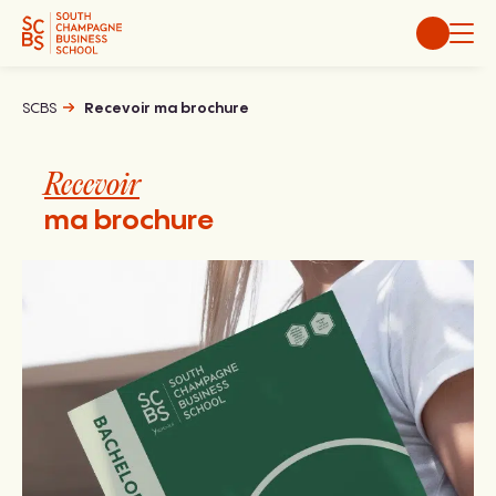
Aller
au
contenu
SCBS
Recevoir ma brochure
Recevoir
ma brochure