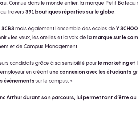
eau
. Connue dans le monde entier, la marque Petit Bateau
au travers
391 boutiques réparties sur le globe
.
c
SCBS
mais également l’ensemble des écoles de
Y SCHOO
ir « les yeux, les oreilles et la voix de
la marque sur le ca
ement et de Campus Management.
ieurs candidats grâce à sa sensibilité pour
le marketing et l
 employeur en créant
une connexion avec les étudiants
gr
s événements
sur le campus. »
nc Arthur durant son parcours, lui permettant d’être a