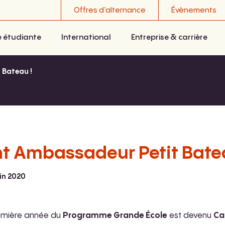
Offres d’alternance
Évènements
e étudiante
International
Entreprise & carrière
 Bateau !
nt Ambassadeur Petit Bate
uin 2020
remière année du
Programme Grande École
est devenu
Ca