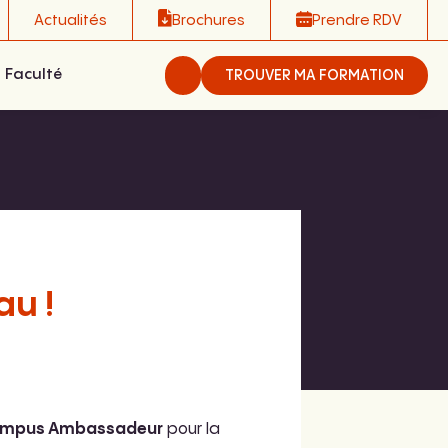
Actualités
Brochures
Prendre RDV
Faculté
TROUVER MA FORMATION
au !
mpus Ambassadeur
pour la