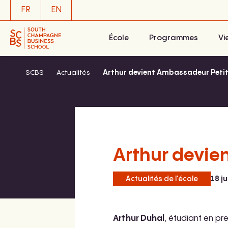
Aller
FR
EN
au
contenu
École
Programmes
Vi
SCBS
Actualités
Arthur devient Ambassadeur Petit
Arthur devie
Actualités de l’école
18 j
Arthur Duhal
, étudiant en p