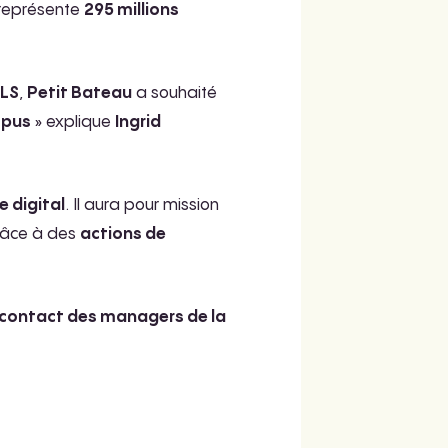
 représente
295 millions
LS
,
Petit Bateau
a souhaité
mpus
» explique
Ingrid
e digital
. Il aura pour mission
âce à des
actions de
u contact des managers de la