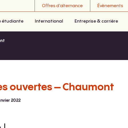
Offres d’alternance
Évènements
e étudiante
International
Entreprise & carrière
ont
es ouvertes – Chaumont
anvier 2022
 !