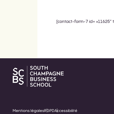
[contact-form-7 id= »11625″ 
Mentions légales
RGPD
Accessibilité