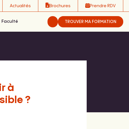
Actualités
Brochures
Prendre RDV
Faculté
TROUVER MA FORMATION
r à
sible ?