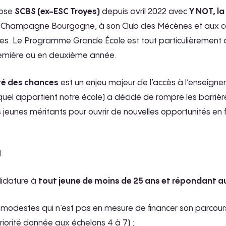
pose
SCBS (ex-ESC Troyes)
depuis avril 2022 avec
Y NOT, l
e Champagne Bourgogne, à son Club des Mécènes et aux collec
. Le Programme Grande École est tout particulièrement con
première ou en deuxième année.
ité des chances
est un enjeu majeur de l’accès à l’enseigne
el appartient notre école) a décidé de rompre les barrièr
 jeunes méritants pour ouvrir de nouvelles opportunités en 
N
didature à
tout jeune de moins de 25 ans et répondant au
modestes qui n’est pas en mesure de financer son parcours 
iorité donnée aux échelons 4 à 7) ;