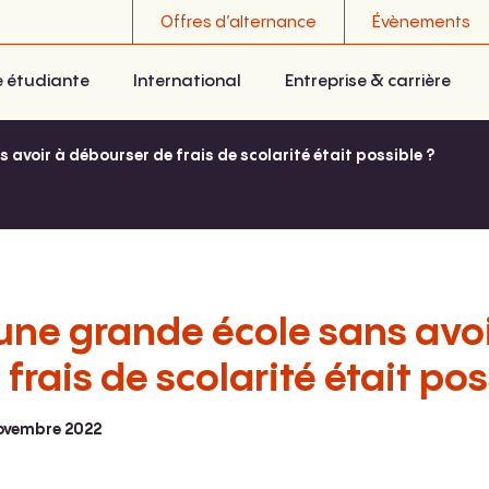
Offres d’alternance
Évènements
e étudiante
International
Entreprise & carrière
s avoir à débourser de frais de scolarité était possible ?
r une grande école sans avoi
frais de scolarité était pos
ovembre 2022